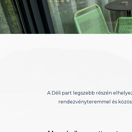
A Déli part legszebb részén elhelye
rendezvényteremmel és közössé