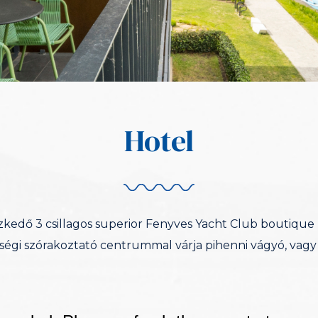
Hotel
zkedő 3 csillagos superior Fenyves Yacht Club boutique 
gi szórakoztató centrummal várja pihenni vágyó, vagy ü