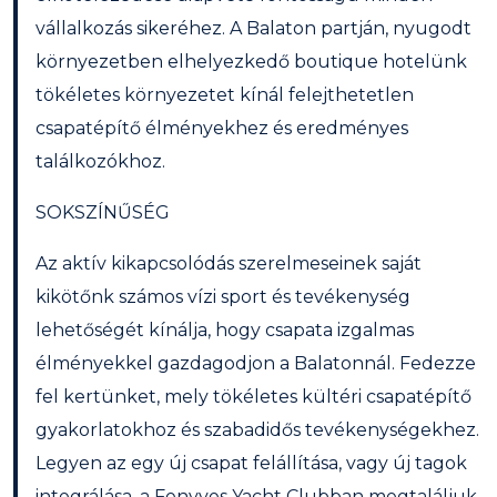
vállalkozás sikeréhez. A Balaton partján, nyugodt
környezetben elhelyezkedő boutique hotelünk
tökéletes környezetet kínál felejthetetlen
csapatépítő élményekhez és eredményes
találkozókhoz.
SOKSZÍNŰSÉG
Az aktív kikapcsolódás szerelmeseinek saját
kikötőnk számos vízi sport és tevékenység
lehetőségét kínálja, hogy csapata izgalmas
élményekkel gazdagodjon a Balatonnál. Fedezze
fel kertünket, mely tökéletes kültéri csapatépítő
gyakorlatokhoz és szabadidős tevékenységekhez.
Legyen az egy új csapat felállítása, vagy új tagok
integrálása, a Fenyves Yacht Clubban megtaláljuk