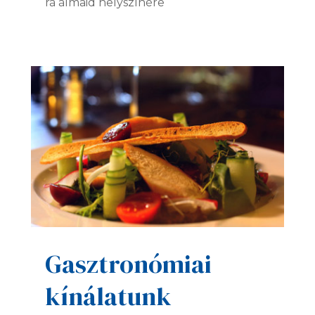
rá álmaid helyszínére
Gasztronómiai
kínálatunk