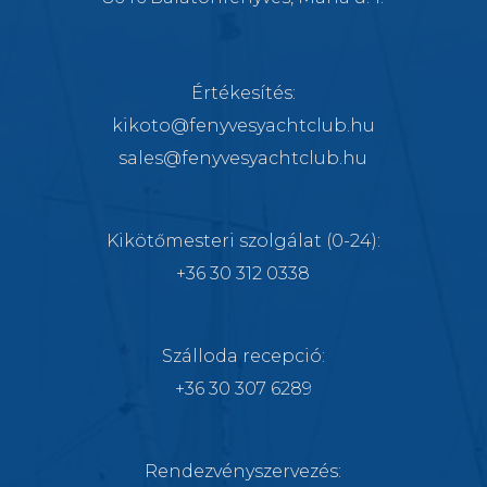
Értékesítés:
kikoto@fenyvesyachtclub.hu
sales@fenyvesyachtclub.hu
Kikötőmesteri szolgálat
(0-24):
+36 30 312 0338
Szálloda recepció:
+36 30 307 6289
Rendezvényszervezés
: