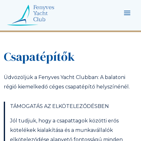
Csapatépítők
Üdvözöljük a Fenyves Yacht Clubban: A balatoni
régió kiemelkedő céges csapatépítő helyszínénél.
TÁMOGATÁS AZ ELKÖTELEZŐDÉSBEN
Jól tudjuk, hogy a csapattagok közötti erős
kötelékek kialakítása és a munkavállalók
elköteleződése alapvető fontosságú minden