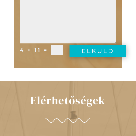
=
4 + 11
ELKÜLD
Elérhetőségek