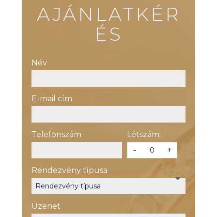
AJÁNLATKÉR
ÉS
Név
E-mail cím
Telefonszám
Létszám:
-
+
Rendezvény típusa
Üzenet