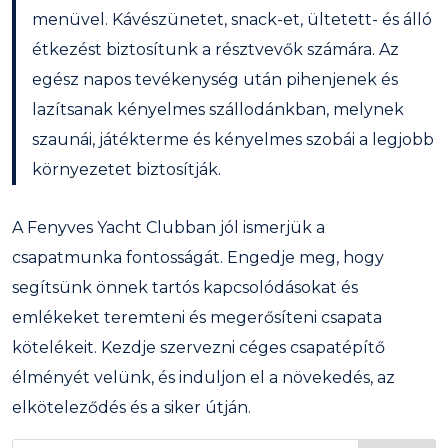
menüvel. Kávészünetet, snack-et, ültetett- és álló
étkezést biztosítunk a résztvevők számára. Az
egész napos tevékenység után pihenjenek és
lazítsanak kényelmes szállodánkban, melynek
szaunái, játékterme és kényelmes szobái a legjobb
környezetet biztosítják.
A Fenyves Yacht Clubban jól ismerjük a
csapatmunka fontosságát. Engedje meg, hogy
segítsünk önnek tartós kapcsolódásokat és
emlékeket teremteni és megerősíteni csapata
kötelékeit. Kezdje szervezni céges csapatépítő
élményét velünk, és induljon el a növekedés, az
elköteleződés és a siker útján.