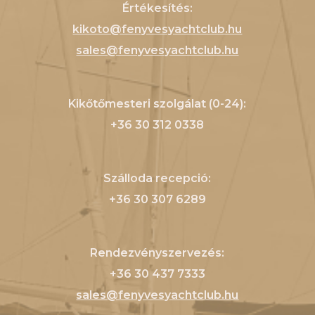
Értékesítés:
kikoto@fenyvesyachtclub.hu
sales@fenyvesyachtclub.hu
Kikőtőmesteri szolgálat (0-24):
+36 30 312 0338
Szálloda recepció:
+36 30 307 6289
Rendezvényszervezés:
+36 30 437 7333
sales@fenyvesyachtclub.hu