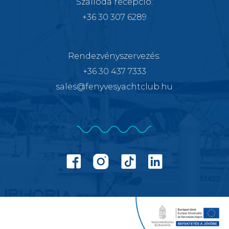
Szálloda recepció:
+36 30 307 6289
Rendezvényszervezés
:
+36 30 437 7333
sales@fenyvesyachtclub.hu