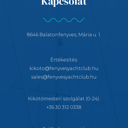
Kapcsolat
8646 Balatonfenyves, Mária u. 1.
Értékesítés:
kikoto@fenyvesyachtclub.hu
sales@fenyvesyachtclub.hu
Kikötőmesteri szolgálat
(0-24):
+36 30 312 0338