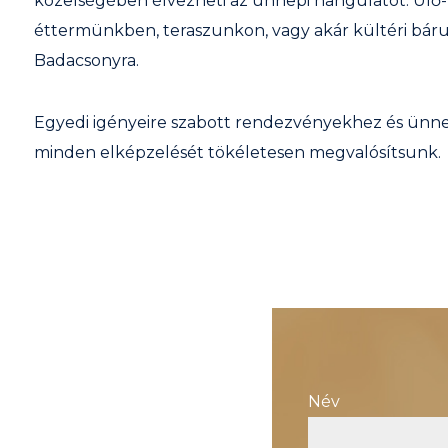
közelségében élvezheti az ünnepi hangulatot. Ül
éttermünkben, teraszunkon, vagy akár kültéri bárunk
Badacsonyra.
Egyedi igényeire szabott rendezvényekhez és ünn
minden elképzelését tökéletesen megvalósítsunk.
Név