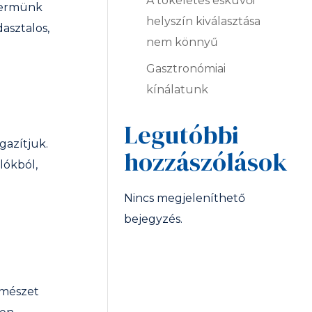
A tökéletes esküvői
ytermünk
helyszín kiválasztása
asztalos,
nem könnyű
Gasztronómiai
kínálatunk
Legutóbbi
gazítjuk.
hozzászólások
lókból,
Nincs megjeleníthető
bejegyzés.
rmészet