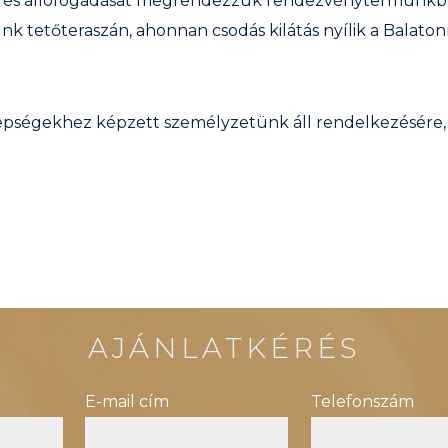
ő- és állófogadását megrendezzük rendezvénytermünkb
 tetőteraszán, ahonnan csodás kilátás nyílik a Balatonr
epségekhez képzett személyzetünk áll rendelkezésére,
AJÁNLATKÉRÉS
E-mail cím
Telefonszám