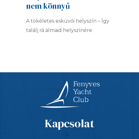
nem könnyű
A tökéletes esküvői helyszín – Így
találj rá álmaid helyszínére
Kapcsolat