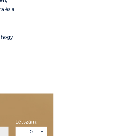
en,
a és a
 hogy
Létszám:
-
+