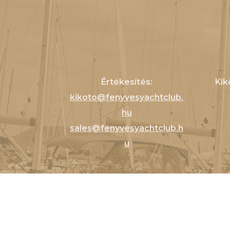
Értékesítés:
Kik
kikoto@fenyvesyachtclub.
hu
sales@fenyvesyachtclub.h
u