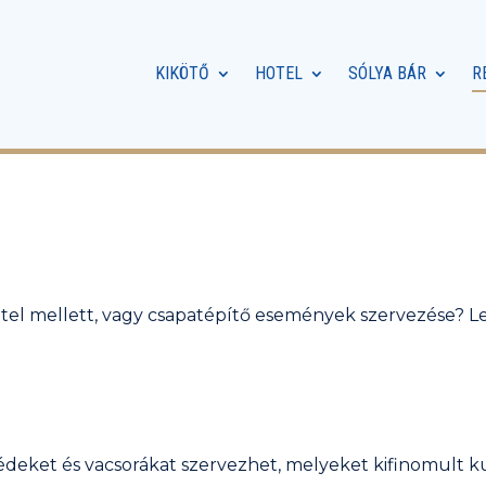
KIKÖTŐ
HOTEL
SÓLYA BÁR
R
étel mellett, vagy csapatépítő események szervezése? L
eket és vacsorákat szervezhet, melyeket kifinomult ku