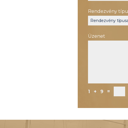
Rendezvény típu
Üzenet
=
1 + 9