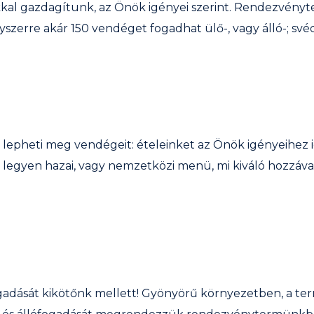
okkal gazdagítunk, az Önök igényei szerint. Rendezvén
yszerre akár 150 vendéget fogadhat ülő-, vagy álló-; svéd
l lepheti meg vendégeit: ételeinket az Önök igényeihez i
, legyen hazai, vagy nemzetközi menü, mi kiváló hozzáva
ogadását kikötőnk mellett! Gyönyörű környezetben, a te