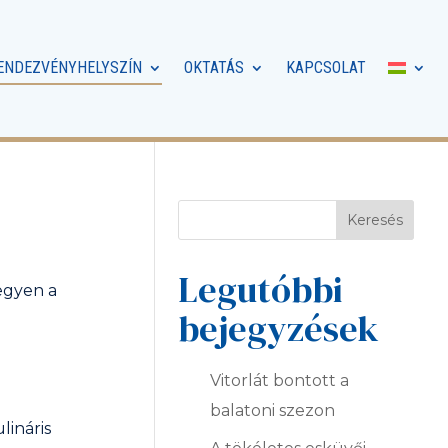
ENDEZVÉNYHELYSZÍN
OKTATÁS
KAPCSOLAT
Keresés
Legutóbbi
egyen a
bejegyzések
Vitorlát bontott a
balatoni szezon
lináris