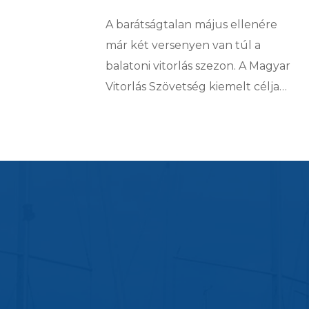
A barátságtalan május ellenére
már két versenyen van túl a
balatoni vitorlás szezon. A Magyar
Vitorlás Szövetség kiemelt célja…