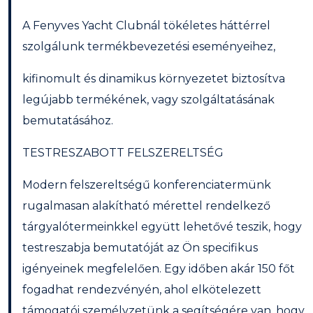
A Fenyves Yacht Clubnál tökéletes háttérrel
szolgálunk termékbevezetési eseményeihez,
kifinomult és dinamikus környezetet biztosítva
legújabb termékének, vagy szolgáltatásának
bemutatásához.
TESTRESZABOTT FELSZERELTSÉG
Modern felszereltségű konferenciatermünk
rugalmasan alakítható mérettel rendelkező
tárgyalótermeinkkel együtt lehetővé teszik, hogy
testreszabja bemutatóját az Ön specifikus
igényeinek megfelelően. Egy időben akár 150 főt
fogadhat rendezvényén, ahol elkötelezett
támogatói személyzetünk a segítségére van, hogy