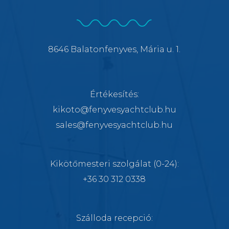
8646 Balatonfenyves, Mária u. 1.
Értékesítés:
kikoto@fenyvesyachtclub.hu
sales@fenyvesyachtclub.hu
Kikötőmesteri szolgálat
(0-24):
+36 30 312 0338
Szálloda recepció: