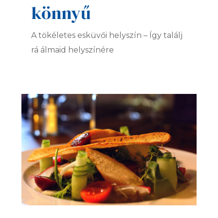
könnyű
A tökéletes esküvői helyszín – Így találj
rá álmaid helyszínére