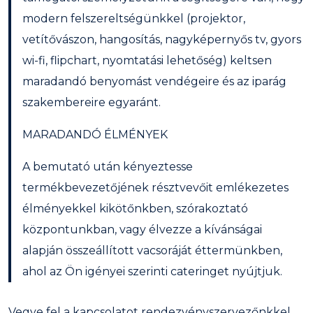
modern felszereltségünkkel (projektor,
vetítővászon, hangosítás, nagyképernyős tv, gyors
wi-fi, flipchart, nyomtatási lehetőség) keltsen
maradandó benyomást vendégeire és az iparág
szakembereire egyaránt.
MARADANDÓ ÉLMÉNYEK
A bemutató után kényeztesse
termékbevezetőjének résztvevőit emlékezetes
élményekkel kikötőnkben, szórakoztató
központunkban, vagy élvezze a kívánságai
alapján összeállított vacsoráját éttermünkben,
ahol az Ön igényei szerinti cateringet nyújtjuk.
Vegye fel a kapcsolatot rendezvényszervezőnkkel