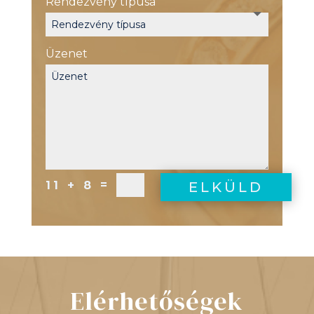
Rendezvény típusa
Üzenet
=
11 + 8
ELKÜLD
Elérhetőségek