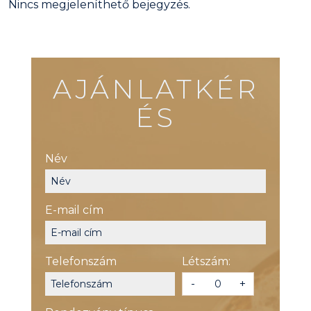
Nincs megjeleníthető bejegyzés.
AJÁNLATKÉR
ÉS
Név
E-mail cím
Telefonszám
Létszám:
-
+